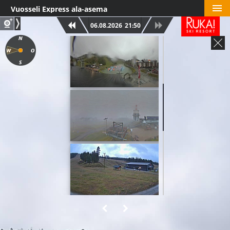
Vuosseli Express ala-asema
06.08.2026
21:50
Eturinne
Rukan Huippu
Mastorinteet
Talvijärvi