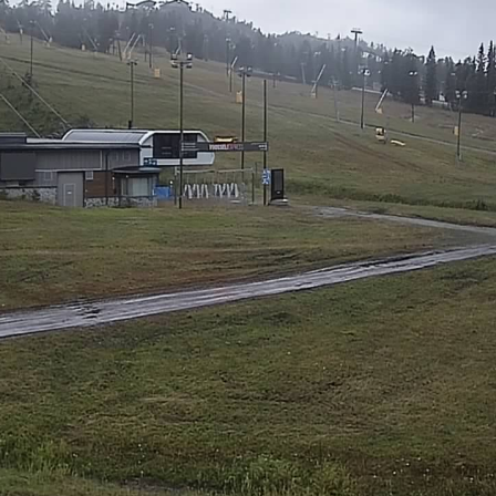
Vuosselin rinteet
Saarua Taukotup
Ruka Park