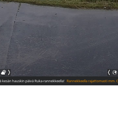
ä kesän hauskin päivä Ruka-rannekkeella!
Rannekkeella rajattomasti mm. Coa